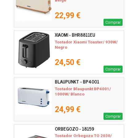
Beige
22,99 €
Comprar
XIAOMI - BHR8811EU
Tostador Xiaomi Toaster/ 930W/
Negro
24,50 €
Comprar
BLAUPUNKT - BP4001
Tostador Blaupunkt BP4001/
1000W/ Blanco
24,99 €
Comprar
ORBEGOZO - 18159
Tostador Orbegozo TO 2030/