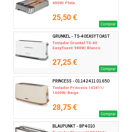
600W/ Plata
25,50 €
Comprar
GRUNKEL - TS-40EASYTOAST
Tostador Grunkel TS-40
EasyToast/ 980W/ Blanco
27,25 €
Comprar
PRINCESS - 01.142411.01.650
Tostador Princess 142411/
1400W/ Beige
28,75 €
Comprar
BLAUPUNKT - BP4010