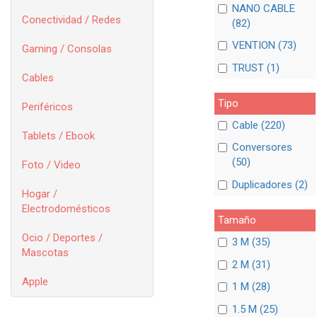
NANO CABLE
Conectividad / Redes
(82)
VENTION (73)
Gaming / Consolas
TRUST (1)
Cables
Tipo
Periféricos
Cable (220)
Tablets / Ebook
Conversores
(50)
Foto / Video
Duplicadores (2)
Hogar /
Electrodomésticos
Tamaño
Ocio / Deportes /
3 M (35)
Mascotas
2 M (31)
Apple
1 M (28)
1.5 M (25)