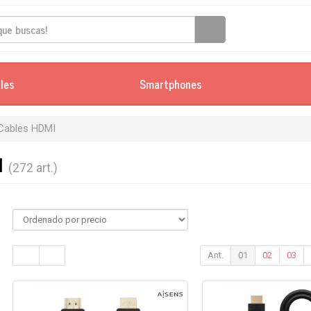
iles
Smartphones
Cables HDMI
I
(272 art.)
Ant.
01
02
03