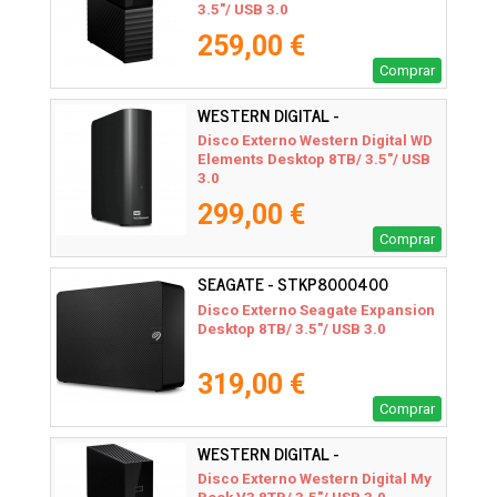
3.5"/ USB 3.0
259,00 €
Comprar
WESTERN DIGITAL -
WDBWLG0080HBK-EESN
Disco Externo Western Digital WD
Elements Desktop 8TB/ 3.5"/ USB
3.0
299,00 €
Comprar
SEAGATE - STKP8000400
Disco Externo Seagate Expansion
Desktop 8TB/ 3.5"/ USB 3.0
319,00 €
Comprar
WESTERN DIGITAL -
WDBBGB0080HBK-EESN
Disco Externo Western Digital My