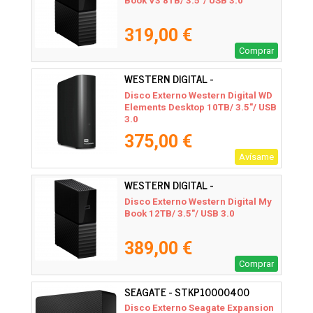
Book V3 8TB/ 3.5"/ USB 3.0
319,00 €
Comprar
WESTERN DIGITAL -
WDBWLG0100HBK-EESN
Disco Externo Western Digital WD
Elements Desktop 10TB/ 3.5"/ USB
3.0
375,00 €
Avísame
WESTERN DIGITAL -
WDBBGB0120HBK-EESN
Disco Externo Western Digital My
Book 12TB/ 3.5"/ USB 3.0
389,00 €
Comprar
SEAGATE - STKP10000400
Disco Externo Seagate Expansion