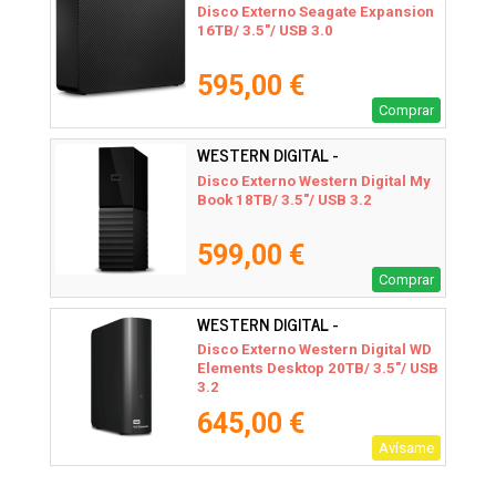
Disco Externo Seagate Expansion
16TB/ 3.5"/ USB 3.0
595,00 €
Comprar
WESTERN DIGITAL -
WDBBGB0180HBK-EESN
Disco Externo Western Digital My
Book 18TB/ 3.5"/ USB 3.2
599,00 €
Comprar
WESTERN DIGITAL -
WDBWLG0200HBK-EESN
Disco Externo Western Digital WD
Elements Desktop 20TB/ 3.5"/ USB
3.2
645,00 €
Avísame