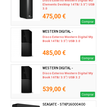
Disco Externo Western Digital WD
Elements Desktop 14TB/ 3.5"/ USB
3.0
475,00 €
Comprar
WESTERN DIGITAL -
WDBBGB0140HBK-EESN
Disco Externo Western Digital My
Book 14TB/ 3.5"/ USB 3.0
485,00 €
Comprar
WESTERN DIGITAL -
WDBBGB0160HBK-EESN
Disco Externo Western Digital My
Book 16TB/ 3.5"/ USB 3.2
539,00 €
Comprar
SEAGATE - STKP16000400