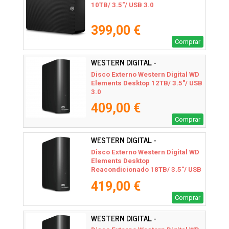
10TB/ 3.5"/ USB 3.0
399,00 €
Comprar
WESTERN DIGITAL -
WDBWLG0120HBK-EESN
Disco Externo Western Digital WD
Elements Desktop 12TB/ 3.5"/ USB
3.0
409,00 €
Comprar
WESTERN DIGITAL -
Disco Externo Western Digital WD
Elements Desktop
Reacondicionado 18TB/ 3.5"/ USB
3.2
419,00 €
Comprar
WESTERN DIGITAL -
WDBWLG0140HBK-EESN