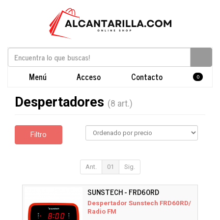
Menú
Acceso
Contacto
0
Despertadores
(8 art.)
Filtro
Ant.
01
Sig.
SUNSTECH - FRD60RD
Despertador Sunstech FRD60RD/
Radio FM