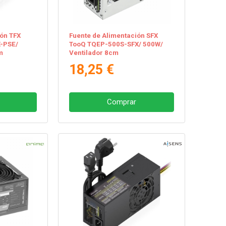
ión TFX
Fuente de Alimentación SFX
-PSE/
TooQ TQEP-500S-SFX/ 500W/
m
Ventilador 8cm
18,25 €
Comprar