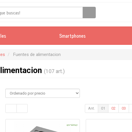
iles
Smartphones
es
Fuentes de alimentacion
alimentacion
(107 art.)
Ant.
01
02
03