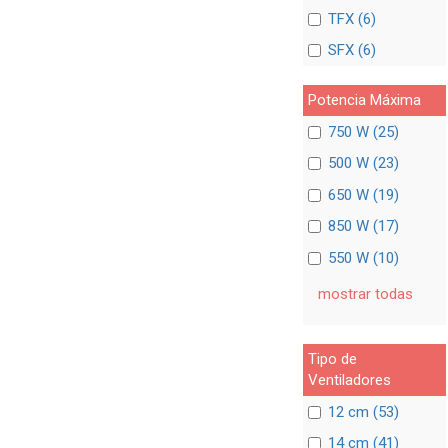
TFX (6)
SFX (6)
Potencia Máxima
750 W (25)
500 W (23)
650 W (19)
850 W (17)
550 W (10)
mostrar todas
Tipo de
Ventiladores
12 cm (53)
14 cm (41)