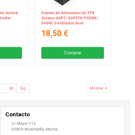
ión Anima
Fuente de Alimentación TFX
ilador
Aisens ASPC-500TFX-PSEBK/
500W/ Ventilador 8cm
18,50 €
Comprar
...
06
Sig.
Mostrar
Contacto
C/ Mayor 113
30820
Alcantarilla
,
Murcia