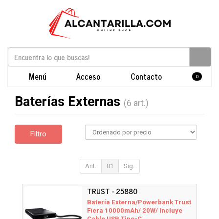
Menú
Acceso
Contacto
0
Baterías Externas
(6 art.)
Filtro
Ant.
01
Sig.
TRUST - 25880
Batería Externa/Powerbank Trust
Fiera 10000mAh/ 20W/ Incluye
Cable USB Tipo-C