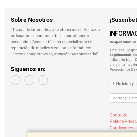
Sobre Nosotros
¡Suscríbet
"Tienda de informática y telefonía móvil. Venta de
INFORMAC
ordenadores, componentes, smartphones y
accesorios. Servicio técnico especializado en
Responsable
: AL
reparación de móviles y equipos informáticos.
Finalidad
: Respon
¡Precios competitivos y atención personalizada!"
Legitimación
: C
obligación legal;
en la información
Síguenos en:
Protección de Da
He leído y 
Contacto
Política Priva
Condiciones 
¿Quienes So