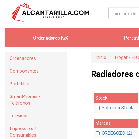
Ordenadores KvX
Portat
Inicio
Hogar / El
Ordenadores
Componentes
Radiadores 
Portátiles
SmartPhones /
Stock
Teléfonos
Solo con Stock
Televisor
Marcas
Impresoras /
ORBEGOZO (2)
Consumibles