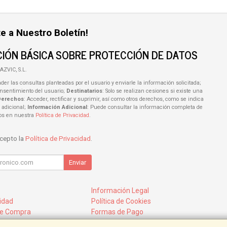
e a Nuestro Boletín!
IÓN BÁSICA SOBRE PROTECCIÓN DE DATOS
AZVIC, S.L.
der las consultas planteadas por el usuario y enviarle la información solicitada;
onsentimiento del usuario;
Destinatarios
: Solo se realizan cesiones si existe una
Derechos
: Acceder, rectificar y suprimir, así como otros derechos, como se indica
 adicional;
Información Adicional
: Puede consultar la información completa de
tos en nuestra
Política de Privacidad
.
acepto la
Política de Privacidad
.
Enviar
Información Legal
cidad
Política de Cookies
de Compra
Formas de Pago
mos?