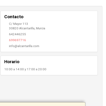
Contacto
C/ Mayor 113
30820
Alcantarilla
,
Murcia
642446255
699697716
info@alcantarilla.com
Horario
10:00 a 14:00 y 17:00 a 20:00