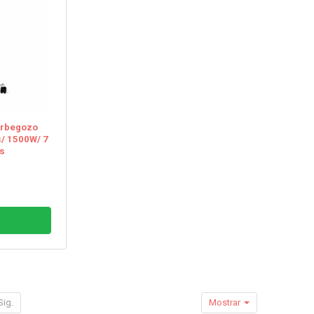
Orbegozo
s/ 1500W/ 7
s
Sig.
Mostrar