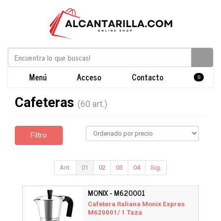
Menú
Acceso
Contacto
0
Cafeteras
(60 art.)
Filtro
Ant.
01
02
03
04
Sig.
MONIX - M620001
Cafetera Italiana Monix Expres
M620001/ 1 Taza