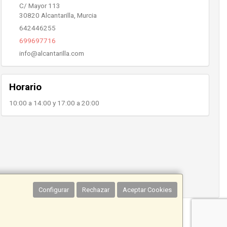
C/ Mayor 113
30820
Alcantarilla
,
Murcia
642446255
699697716
info@alcantarilla.com
Horario
10:00 a 14:00 y 17:00 a 20:00
Configurar
Rechazar
Aceptar Cookies