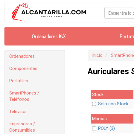
Ordenadores KvX
Portat
Inicio
SmartPhone
Ordenadores
Componentes
Auriculares
Portátiles
SmartPhones /
Stock
Teléfonos
Solo con Stock
Televisor
Marcas
Impresoras /
POLY (3)
Consumibles