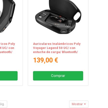
ricos Poly
Auriculares Inalámbricos Poly
M UC/ con
Voyager Legend 50 UC/ con
uetooth/
estuche de carga/ Bluetooth/
Negros
139,00 €
Comprar
Sig.
Mostrar