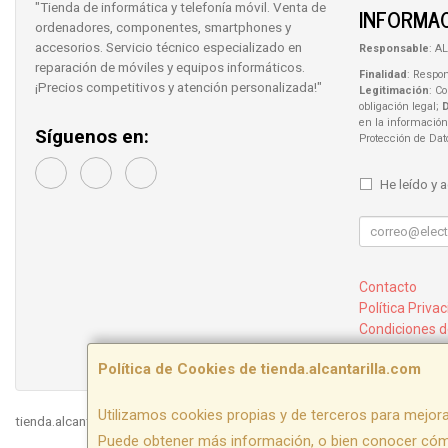
"Tienda de informática y telefonía móvil. Venta de
INFORMAC
ordenadores, componentes, smartphones y
accesorios. Servicio técnico especializado en
Responsable
: AL
reparación de móviles y equipos informáticos.
Finalidad
: Respon
¡Precios competitivos y atención personalizada!"
Legitimación
: C
obligación legal;
en la información
Síguenos en:
Protección de Da
He leído y 
Contacto
Política Priva
Condiciones 
¿Quienes So
Política de Cookies de tienda.alcantarilla.com
Utilizamos cookies propias y de terceros para mejora
tienda.alcantarilla.com © 2026
Puede obtener más información, o bien conocer cómo