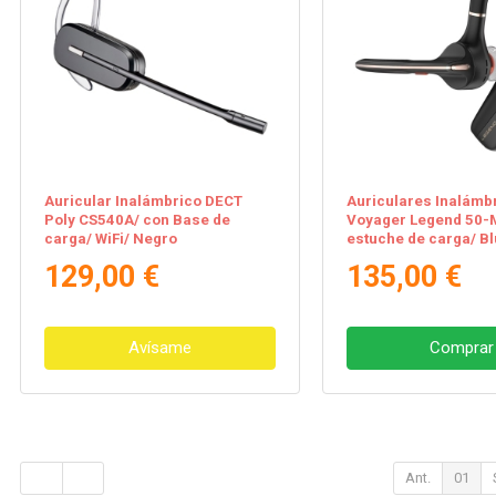
Auricular Inalámbrico DECT
Auriculares Inalámb
Poly CS540A/ con Base de
Voyager Legend 50-
carga/ WiFi/ Negro
estuche de carga/ Bl
Negros
129,00 €
135,00 €
Avísame
Comprar
Ant.
01