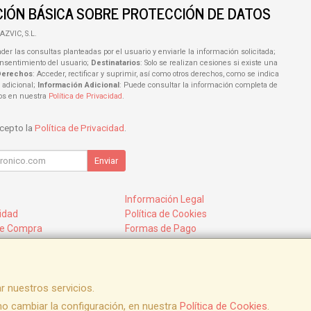
IÓN BÁSICA SOBRE PROTECCIÓN DE DATOS
AZVIC, S.L.
der las consultas planteadas por el usuario y enviarle la información solicitada;
onsentimiento del usuario;
Destinatarios
: Solo se realizan cesiones si existe una
Derechos
: Acceder, rectificar y suprimir, así como otros derechos, como se indica
 adicional;
Información Adicional
: Puede consultar la información completa de
tos en nuestra
Política de Privacidad
.
acepto la
Política de Privacidad
.
Enviar
Información Legal
cidad
Política de Cookies
de Compra
Formas de Pago
mos?
r nuestros servicios.
 cambiar la configuración, en nuestra
Política de Cookies
.
, , , , España. - C.I.F.: B73788168 - Tfno: