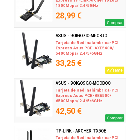
Express TP-Link Archer TX20E/
1800Mbps/ 2.4/5GHz
28,99 €
Comprar
ASUS - 90IG07I0-ME0B10
Tarjeta de Red Inalámbrica-PCI
Express Asus PCE-AXE5400/
5400Mbps/ 2.4/5/6GHz
33,25 €
Avísame
ASUS - 90IG09G0-MO0B00
Tarjeta de Red Inalámbrica-PCI
Express Asus PCE-BE6500/
6500Mbps/ 2.4/5/6GHz
42,50 €
Comprar
TP-LINK - ARCHER TX50E
Tarjeta de Red Inalámbrica-PCI