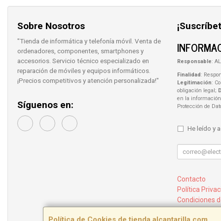
Sobre Nosotros
¡Suscríbet
"Tienda de informática y telefonía móvil. Venta de
INFORMAC
ordenadores, componentes, smartphones y
accesorios. Servicio técnico especializado en
Responsable
: AL
reparación de móviles y equipos informáticos.
Finalidad
: Respon
¡Precios competitivos y atención personalizada!"
Legitimación
: C
obligación legal;
en la información
Síguenos en:
Protección de Da
He leído y 
Contacto
Política Priva
Condiciones 
¿Quienes So
Política de Cookies de tienda.alcantarilla.com