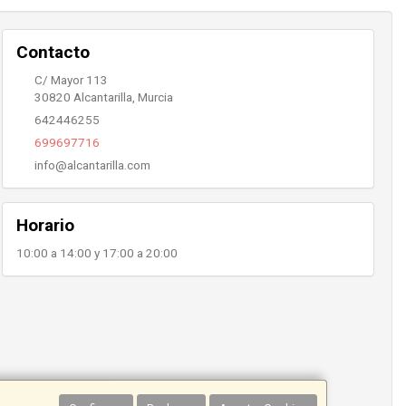
Contacto
C/ Mayor 113
30820
Alcantarilla
,
Murcia
642446255
699697716
info@alcantarilla.com
Horario
10:00 a 14:00 y 17:00 a 20:00