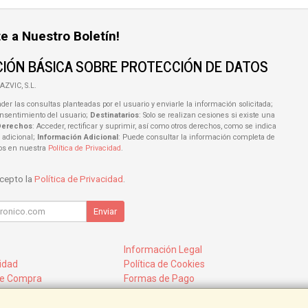
e a Nuestro Boletín!
IÓN BÁSICA SOBRE PROTECCIÓN DE DATOS
AZVIC, S.L.
der las consultas planteadas por el usuario y enviarle la información solicitada;
onsentimiento del usuario;
Destinatarios
: Solo se realizan cesiones si existe una
Derechos
: Acceder, rectificar y suprimir, así como otros derechos, como se indica
 adicional;
Información Adicional
: Puede consultar la información completa de
tos en nuestra
Política de Privacidad
.
acepto la
Política de Privacidad
.
Enviar
Información Legal
cidad
Política de Cookies
de Compra
Formas de Pago
mos?